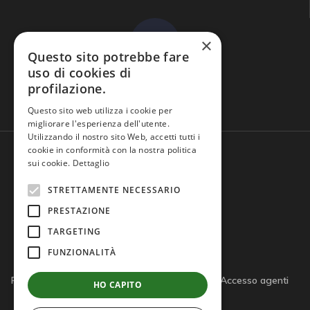
×
Questo sito potrebbe fare
uso di cookies di
profilazione.
Domande frequenti
Questo sito web utilizza i cookie per
migliorare l'esperienza dell'utente.
Utilizzando il nostro sito Web, accetti tutti i
cookie in conformità con la nostra politica
sui cookie.
Dettaglio
STRETTAMENTE NECESSARIO
PRESTAZIONE
TARGETING
FUNZIONALITÀ
Privacy policy
Cookie policy
Note legali
Accesso agenti
HO CAPITO
Accesso tutor