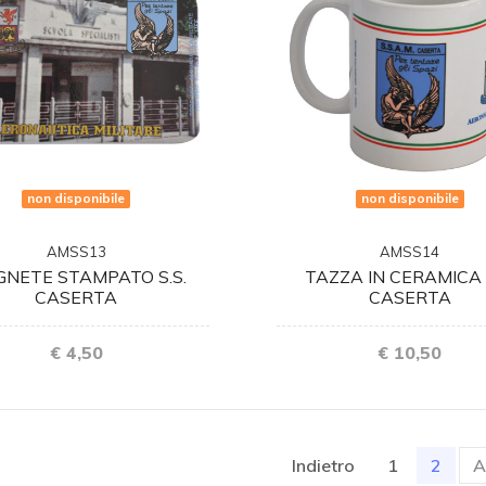
non disponibile
non disponibile
AMSS13
AMSS14
NETE STAMPATO S.S.
TAZZA IN CERAMICA S
CASERTA
CASERTA
€ 4,50
€ 10,50
(curr
Indietro
1
2
A