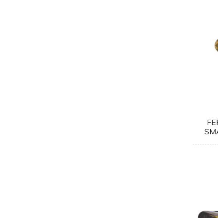
FE
SM