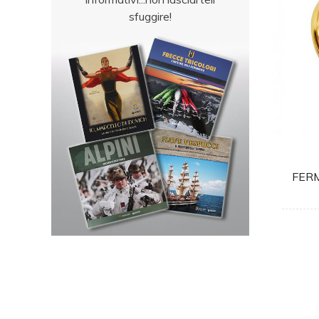
sfuggire!
FER