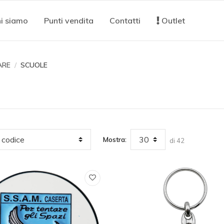
i siamo
Punti vendita
Contatti
Outlet
ARE
SCUOLE
Mostra:
di 42