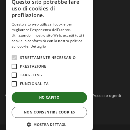
Questo sito potrebbe fare
uso di cookies di
profilazione.
Domande frequenti
Questo sito web utilizza i cookie per
migliorare l'esperienza dell'utente.
Utilizzando il nostro sito Web, accetti tutti i
cookie in conformità con la nostra politica
sui cookie.
Dettaglio
STRETTAMENTE NECESSARIO
PRESTAZIONE
TARGETING
FUNZIONALITÀ
Privacy policy
Cookie policy
Note legali
Accesso agenti
HO CAPITO
Accesso tutor
NON CONSENTIRE COOKIES
MOSTRA DETTAGLI