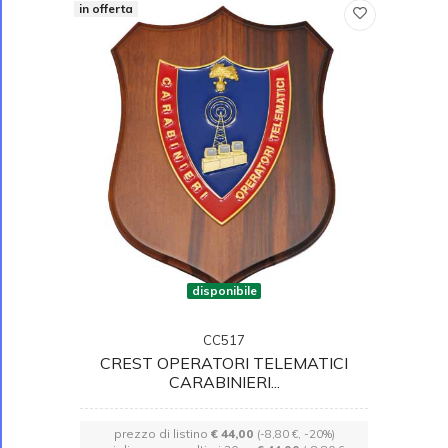
in offerta
disponibile
CC517
CREST OPERATORI TELEMATICI
CARABINIERI...
prezzo di listino
€ 44,00
(-8,80 €, -20%)