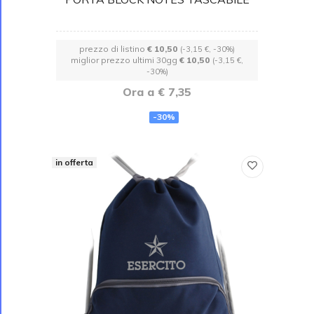
prezzo di listino
€ 10,50
(-3,15 €, -30%)
miglior prezzo ultimi 30gg
€ 10,50
(-3,15 €,
-30%)
Ora a € 7,35
-30%
in offerta