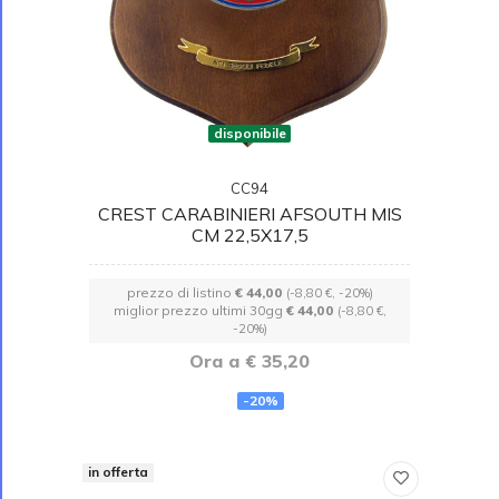
disponibile
CC94
CREST CARABINIERI AFSOUTH MIS
CM 22,5X17,5
prezzo di listino
€ 44,00
(-8,80 €, -20%)
miglior prezzo ultimi 30gg
€ 44,00
(-8,80 €,
-20%)
Ora a € 35,20
-20%
in offerta