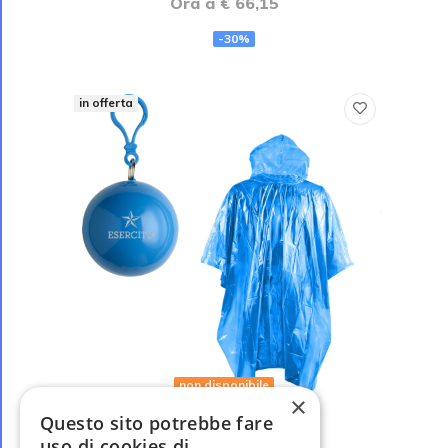
Ora a € 66,15
-30%
in offerta
non disponibile
×
Questo sito potrebbe fare
EI0821
uso di cookies di