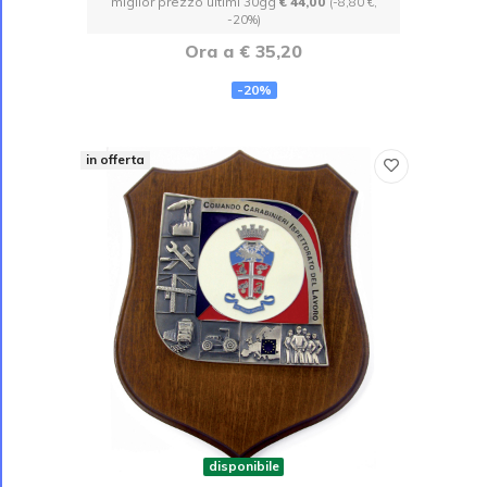
miglior prezzo ultimi 30gg
€ 44,00
(-8,80 €,
-20%)
Ora a € 35,20
-20%
in offerta
disponibile