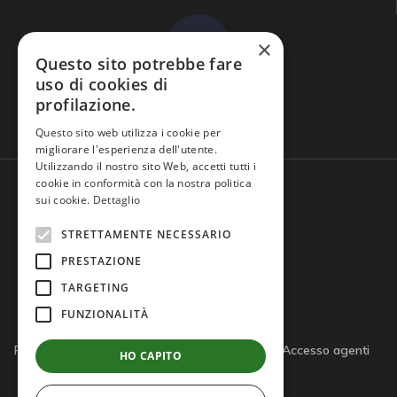
×
Questo sito potrebbe fare
uso di cookies di
profilazione.
Domande frequenti
Questo sito web utilizza i cookie per
migliorare l'esperienza dell'utente.
Utilizzando il nostro sito Web, accetti tutti i
cookie in conformità con la nostra politica
sui cookie.
Dettaglio
STRETTAMENTE NECESSARIO
PRESTAZIONE
TARGETING
FUNZIONALITÀ
Privacy policy
Cookie policy
Note legali
Accesso agenti
HO CAPITO
Accesso tutor