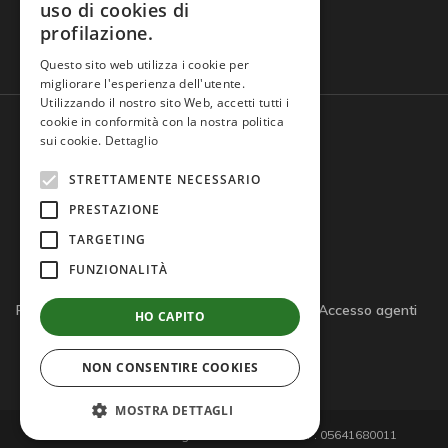
uso di cookies di
profilazione.
Domande frequenti
Questo sito web utilizza i cookie per
migliorare l'esperienza dell'utente.
Utilizzando il nostro sito Web, accetti tutti i
cookie in conformità con la nostra politica
sui cookie.
Dettaglio
STRETTAMENTE NECESSARIO
PRESTAZIONE
TARGETING
FUNZIONALITÀ
Privacy policy
Cookie policy
Note legali
Accesso agenti
HO CAPITO
Accesso tutor
NON CONSENTIRE COOKIES
MOSTRA DETTAGLI
© 2026 Giemme di D'Agostino S.r.l. - P.IVA/C.F. 05641680011