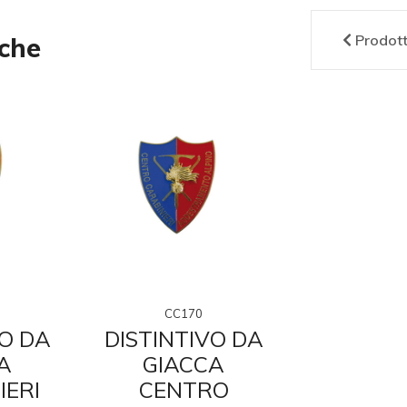
Prodot
nche
CC170
CC1
VO DA
DISTINTIVO DA
DISTINT
A
GIACCA
GIA
IERI
CENTRO
CARABI