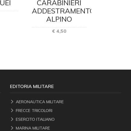
UEI
CARABINIERI
ANTISOF
ADDESTRAMENTO
E SAN
ALPINO
€ 4,
€ 4,50
EDITORIA MILITARE
AERONAUTICA MILITARE
FRECCE TRICOLORI
ESERCITO ITALIANO
MARINA MILITARE