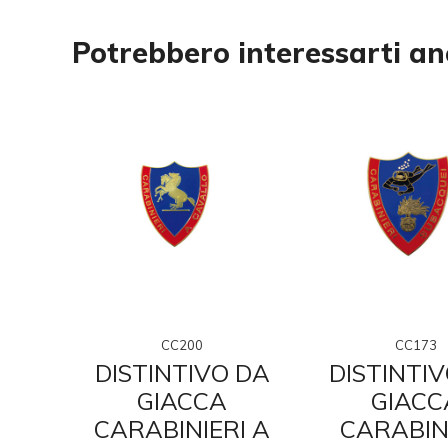
Potrebbero interessarti a
CC200
CC173
 DA
DISTINTIVO DA
DISTINTI
GIACCA
GIACC
IE
CARABINIERI A
CARABIN