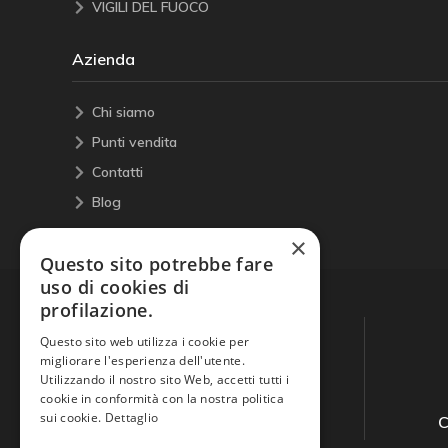
VIGILI DEL FUOCO
Azienda
Chi siamo
Punti vendita
Contatti
Blog
×
Questo sito potrebbe fare
uso di cookies di
profilazione.
Questo sito web utilizza i cookie per
migliorare l'esperienza dell'utente.
Utilizzando il nostro sito Web, accetti tutti i
cookie in conformità con la nostra politica
sui cookie.
Dettaglio
Guida all'acquisto
C