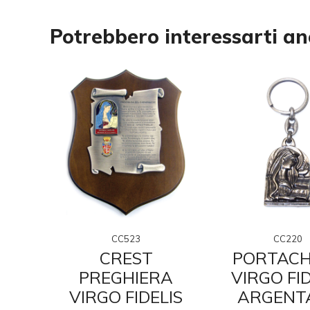
Potrebbero interessarti a
CC523
CC220
ON
CREST
PORTACH
LIS
PREGHIERA
VIRGO FID
VIRGO FIDELIS
ARGENT