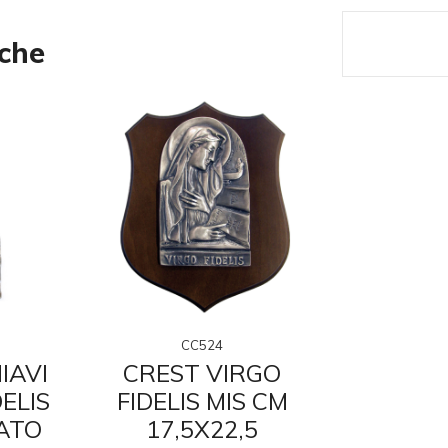
nche
CC524
CC5
IAVI
CREST VIRGO
DISTI
ELIS
FIDELIS MIS CM
VIRGO F
ATO
17,5X22,5
€ 4,