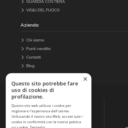
GUARDIA COSTIERA
VIGILI DEL FUOCO
Azienda
Chi siamo
Punti vendita
Contatti
Blog
×
Questo sito potrebbe fare
uso di cookies di
profilazione.
Questo sito web utilizza i cookie per
migliorare l'esperienza dell'utente.
Utilizzando il nostro sito Web, accetti tutti i
cookie in conformità con la nostra politica
sui cookie.
Dettaglio