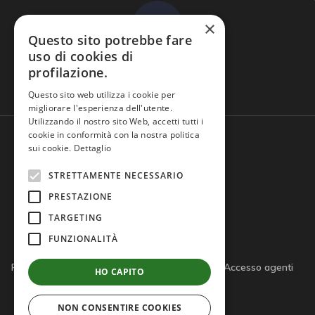
×
Questo sito potrebbe fare
uso di cookies di
profilazione.
Domande frequenti
Questo sito web utilizza i cookie per
migliorare l'esperienza dell'utente.
Utilizzando il nostro sito Web, accetti tutti i
cookie in conformità con la nostra politica
sui cookie.
Dettaglio
STRETTAMENTE NECESSARIO
PRESTAZIONE
TARGETING
FUNZIONALITÀ
Privacy policy
Cookie policy
Note legali
Accesso agenti
HO CAPITO
Accesso tutor
NON CONSENTIRE COOKIES