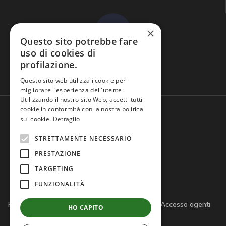
×
Questo sito potrebbe fare
uso di cookies di
profilazione.
Domande frequenti
Questo sito web utilizza i cookie per
migliorare l'esperienza dell'utente.
Utilizzando il nostro sito Web, accetti tutti i
cookie in conformità con la nostra politica
sui cookie.
Dettaglio
STRETTAMENTE NECESSARIO
PRESTAZIONE
TARGETING
FUNZIONALITÀ
Privacy policy
Cookie policy
Note legali
Accesso agenti
HO CAPITO
Accesso tutor