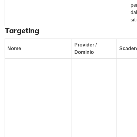
pe
dai
sit
Targeting
Provider /
Nome
Scaden
Dominio