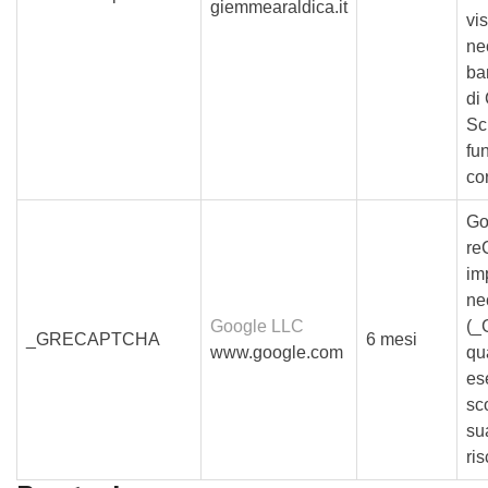
giemmearaldica.it
vis
ne
ba
di
Sc
fu
co
Go
r
im
ne
Google LLC
(
_GRECAPTCHA
6 mesi
www.google.com
qu
es
sco
su
ris