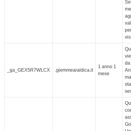
Se
me
ag
va
pe
vis
Qu
vie
da
1 anno 1
_ga_GEX5R7WLCX
.giemmearaldica.it
An
mese
ma
sta
se
Qu
co
as
Go