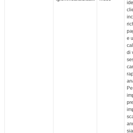
ide
cli
inc
ric
pag
e u
cal
di 
se
ca
rap
ana
Pe
im
pre
im
sc
an
sia