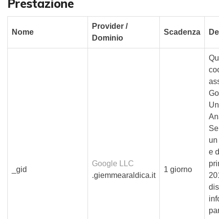
Prestazione
Provider /
Nome
Scadenza
De
Dominio
Qu
co
as
Go
Un
Ana
Se
un
e d
Google LLC
pr
_gid
1 giorno
.giemmearaldica.it
20
dis
in
pa