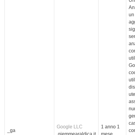
Un
Ana
un
ag
sig
ser
ana
co
uti
Go
co
uti
di
ute
as
nu
ge
ca
Google LLC
1 anno 1
_ga
co
.giemmearaldica.it
mese