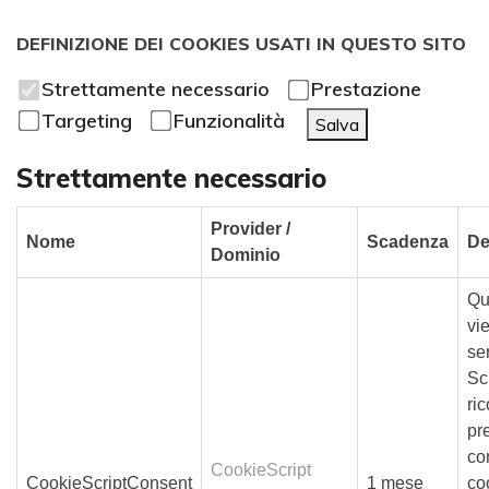
DEFINIZIONE DEI COOKIES USATI IN QUESTO SITO
Strettamente necessario
Prestazione
Targeting
Funzionalità
Salva
Strettamente necessario
Provider /
Nome
Scadenza
De
Dominio
Qu
vie
se
Sc
ric
pr
co
CookieScript
CookieScriptConsent
1 mese
co