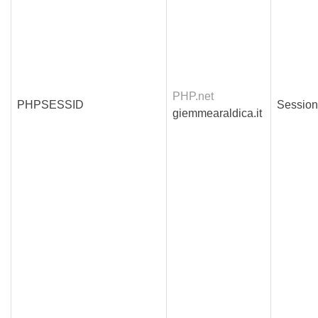
PHP.net
PHPSESSID
Sessio
giemmearaldica.it