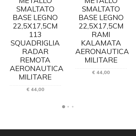
METALLO
METALLO
SMALTATO
SMALTATO
BASE LEGNO
BASE LEGNO
22,5X17,5CM
22,5X17,5CM
113
RAMI
SQUADRIGLIA
E
KALAMATA
RADAR
AERONAUTICA
REMOTA
MILITARE
AERONAUTICA
€ 44,00
MILITARE
€ 44,00