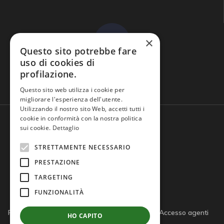
×
Questo sito potrebbe fare
uso di cookies di
profilazione.
Domande frequenti
Questo sito web utilizza i cookie per
migliorare l'esperienza dell'utente.
Utilizzando il nostro sito Web, accetti tutti i
cookie in conformità con la nostra politica
sui cookie.
Dettaglio
STRETTAMENTE NECESSARIO
PRESTAZIONE
TARGETING
FUNZIONALITÀ
Privacy policy
Cookie policy
Note legali
Accesso agenti
HO CAPITO
Accesso tutor