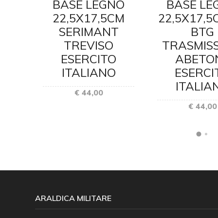
NO
BASE LEGNO
BASE LE
CM
22,5X17,5CM
22,5X17,5
SERIMANT
BTG
A
TREVISO
TRASMISS
ESERCITO
ABETO
O
ITALIANO
ESERCI
O
ITALIA
€ 44,00
€ 44,00
ARALDICA MILITARE