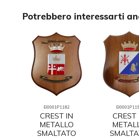
Potrebbero interessarti a
EI0001P1182
EI0001P11
N
CREST IN
CREST 
O
METALLO
METAL
O
SMALTATO
SMALTA