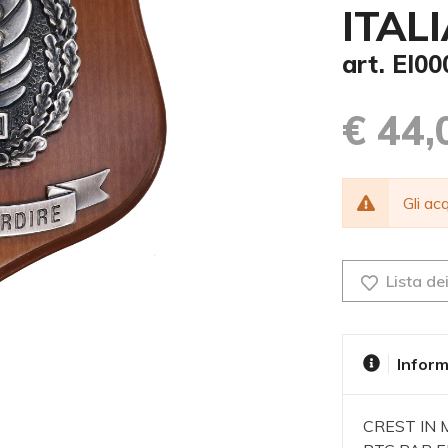
ITAL
art. EI0
€ 44,
Gli a
Lista dei
Inform
CREST IN 