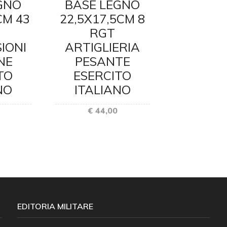
GNO
BASE LEGNO
BASE 
CM 43
22,5X17,5CM 8
22,5X17
RGT
BERSAG
IONI
ARTIGLIERIA
€ 44
NE
PESANTE
TO
ESERCITO
NO
ITALIANO
€ 44,00
EDITORIA MILITARE