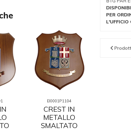
BTG PAR E
DISPONIBI
nche
PER ORDI
L'UFFICI
Prodot
91
EI0001P1104
EI0001P
IN
CREST IN
CRES
LO
METALLO
META
TO
SMALTATO
SMAL