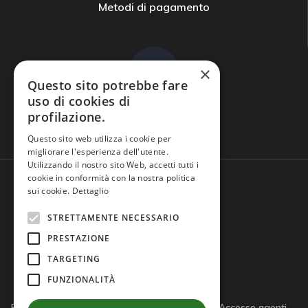
Metodi di pagamento
×
Questo sito potrebbe fare
uso di cookies di
profilazione.
Domande frequenti
Questo sito web utilizza i cookie per
migliorare l'esperienza dell'utente.
Utilizzando il nostro sito Web, accetti tutti i
cookie in conformità con la nostra politica
sui cookie.
Dettaglio
STRETTAMENTE NECESSARIO
PRESTAZIONE
TARGETING
FUNZIONALITÀ
Privacy policy
Cookie policy
Note legali
Accesso agenti