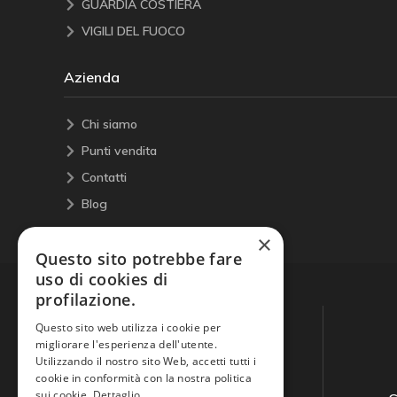
GUARDIA COSTIERA
VIGILI DEL FUOCO
Azienda
Chi siamo
Punti vendita
Contatti
Blog
×
Questo sito potrebbe fare
uso di cookies di
profilazione.
Questo sito web utilizza i cookie per
migliorare l'esperienza dell'utente.
Utilizzando il nostro sito Web, accetti tutti i
cookie in conformità con la nostra politica
sui cookie.
Dettaglio