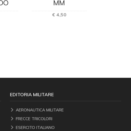
DO
MM
ISPETT
SICUR
€ 4,50
VOLO R
CHI
€ 6,
EDITORIA MILITARE
AERONAUTICA MILITARE
FRECCE TRICOLORI
ESERCITO ITALIANO