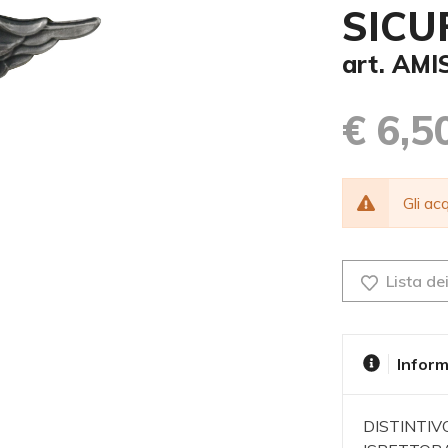
SICU
art. AMI
€ 6,5
Gli a
Lista dei
Inform
DISTINTI