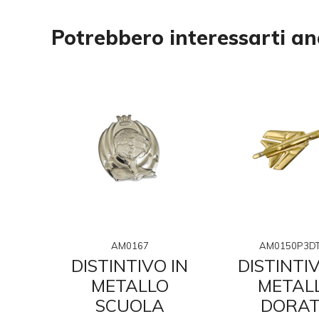
Potrebbero interessarti a
AM0167
AM0150P3D
 3D
DISTINTIVO IN
DISTINTIV
LO
METALLO
METAL
35
SCUOLA
DORA