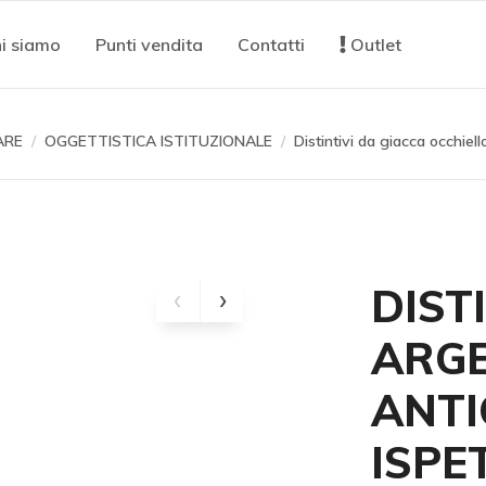
i siamo
Punti vendita
Contatti
Outlet
ARE
OGGETTISTICA ISTITUZIONALE
Distintivi da giacca occhiell
DIST
ARG
ANTI
ISPE