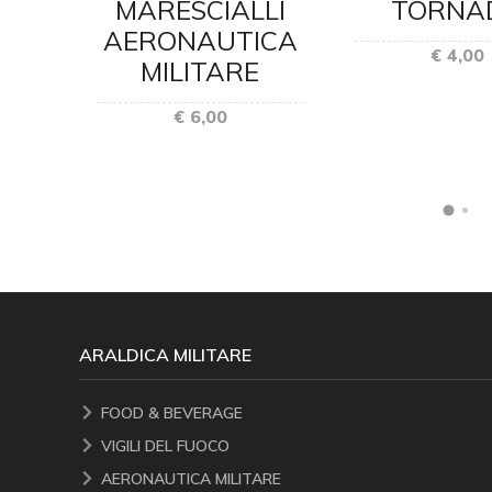
ICA
MARESCIALLI
TORNA
E
AERONAUTICA
€ 4,00
MILITARE
€ 6,00
ARALDICA MILITARE
FOOD & BEVERAGE
VIGILI DEL FUOCO
AERONAUTICA MILITARE