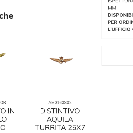
ISPETTORA
MM
nche
DISPONIBI
PER ORDI
L'UFFICI
TOR
AM0160S02
AMIS
O IN
DISTINTIVO
DISTI
LO
AQUILA
META
TO
TURRITA 25X7
ARGEN