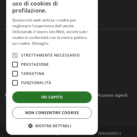
uso di cookies di
profilazione.
Domande frequenti
Questo sito web utilizza i cookie per
migliorare l'esperienza dell'utente.
Utilizzando il nostro sito Web, accetti tutti i
cookie in conformità con la nostra politica
sui cookie.
Dettaglio
STRETTAMENTE NECESSARIO
PRESTAZIONE
TARGETING
FUNZIONALITÀ
Privacy policy
Cookie policy
Note legali
Accesso agenti
HO CAPITO
Accesso tutor
NON CONSENTIRE COOKIES
MOSTRA DETTAGLI
© 2026 Giemme di D'Agostino S.r.l. - P.IVA/C.F. 05641680011