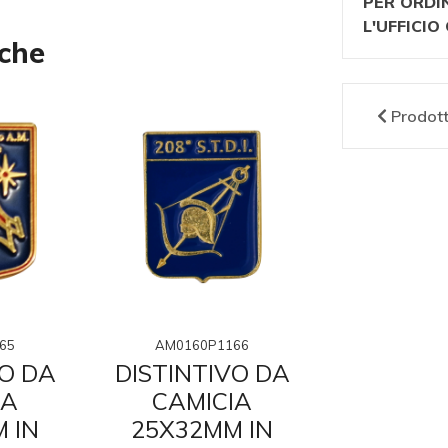
PER ORDI
L'UFFICI
nche
Prodot
65
AM0160P1166
AM016
VO DA
DISTINTIVO DA
DISTINT
IA
CAMICIA
CAMI
 IN
25X32MM IN
25X32