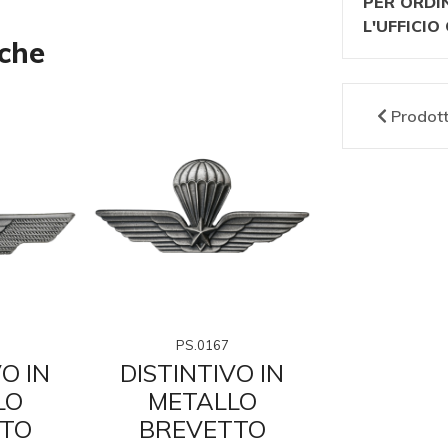
PER ORDI
L'UFFICI
nche
Prodot
PS02
PS.0167
DISTINT
O IN
DISTINTIVO IN
GIA
LO
METALLO
META
TO
BREVETTO