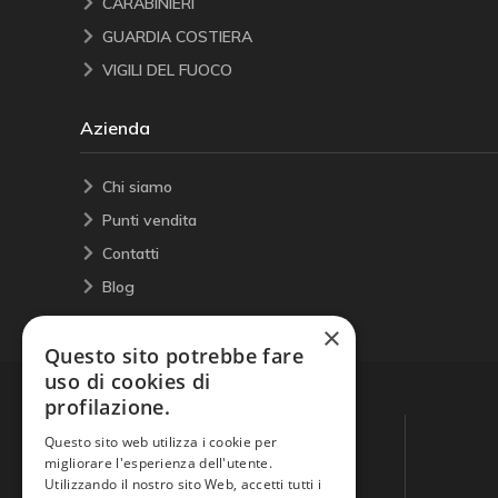
CARABINIERI
GUARDIA COSTIERA
VIGILI DEL FUOCO
Azienda
Chi siamo
Punti vendita
Contatti
Blog
×
Questo sito potrebbe fare
uso di cookies di
profilazione.
Questo sito web utilizza i cookie per
migliorare l'esperienza dell'utente.
Utilizzando il nostro sito Web, accetti tutti i