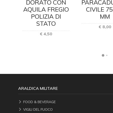
DORATO CON
PARACADU
E
AQUILA FREGIO
CIVILE 7
I
POLIZIA DI
MM
O 2
STATO
€ 8,00
€ 4,50
ARALDICA MILITARE
FOOD & BEVERAGE
VIGILI DEL FUOCO