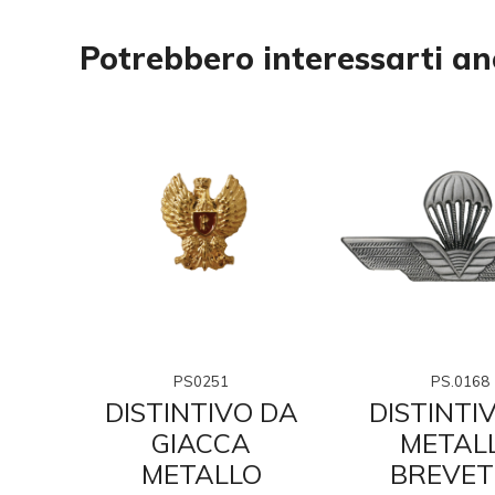
Potrebbero interessarti a
PS0251
PS.0168
DISTINTIVO DA
DISTINTIV
 IN
GIACCA
METAL
O
METALLO
BREVET
TO