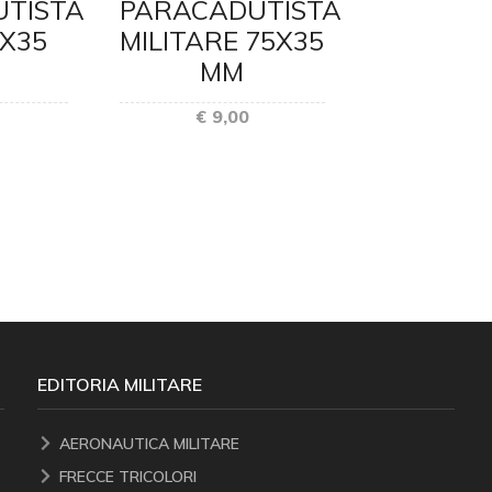
DOR
TISTA
PARACADUTISTA
STE
5X35
MILITARE 75X35
ARAL
MM
POLIZ
€ 9,00
STA
€ 4,
EDITORIA MILITARE
AERONAUTICA MILITARE
FRECCE TRICOLORI