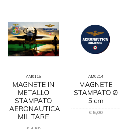
AM0115
AM0214
MAGNETE IN
MAGNETE
METALLO
STAMPATO Ø
STAMPATO
5 cm
E
AERONAUTICA
€ 5,00
MILITARE
€ 4,50