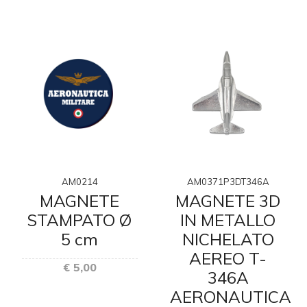
AM0214
AM0371P3DT346A
MAGNETE
MAGNETE 3D
STAMPATO Ø
IN METALLO
5 cm
NICHELATO
E
AEREO T-
€ 5,00
346A
AERONAUTICA