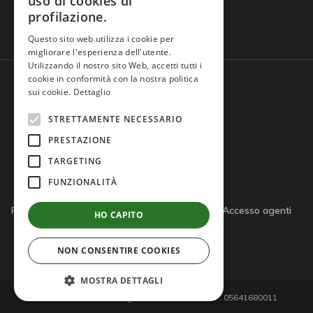
uso di cookies di
profilazione.
Domande frequenti
Questo sito web utilizza i cookie per
migliorare l'esperienza dell'utente.
Utilizzando il nostro sito Web, accetti tutti i
cookie in conformità con la nostra politica
sui cookie.
Dettaglio
STRETTAMENTE NECESSARIO
PRESTAZIONE
TARGETING
FUNZIONALITÀ
Privacy policy
Cookie policy
Note legali
Accesso agenti
HO CAPITO
Accesso tutor
NON CONSENTIRE COOKIES
MOSTRA DETTAGLI
© 2026 Giemme di D'Agostino S.r.l. - P.IVA/C.F. 05641680011