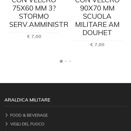
75X60 MM 3?
90X70 MM
STORMO
SCUOLA
I
SERV.AMMINISTRAT
MILITARE AM
DOUHET
€ 7,00
€ 7,00
ARALDICA MILITARE
FOOD & BEVERAGE
VIGILI DEL FUOCO