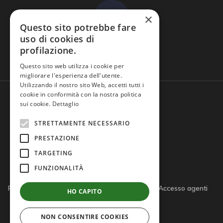
×
Questo sito potrebbe fare
uso di cookies di
profilazione.
Domande frequenti
Questo sito web utilizza i cookie per
migliorare l'esperienza dell'utente.
Utilizzando il nostro sito Web, accetti tutti i
cookie in conformità con la nostra politica
sui cookie.
Dettaglio
STRETTAMENTE NECESSARIO
PRESTAZIONE
TARGETING
FUNZIONALITÀ
Privacy policy
Cookie policy
Note legali
Accesso agenti
HO CAPITO
Accesso tutor
NON CONSENTIRE COOKIES