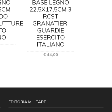
GNO
BASE LEGNO
BASE 
,5CM
22,5X17,5CM 3
22,5X17
DO
RCST
GRU
UTTURE
GRANATIERI
ARTIGL
TO
GUARDIE
DA MON
NO
ESERCITO
ESER
ITALIANO
ITAL
€ 44,00
€ 44
EDITORIA MILITARE