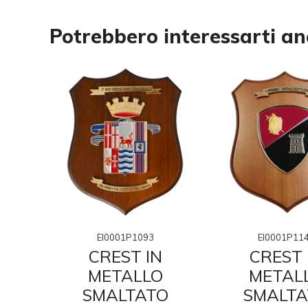
Potrebbero interessarti a
EI0001P1093
EI0001P11
N
CREST IN
CREST 
O
METALLO
METAL
O
SMALTATO
SMALTA