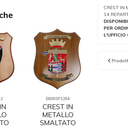
CREST IN 
nche
14 REPAR
DISPONIBI
PER ORDI
L'UFFICI
Prodot
42
EI0001P1254
EI0001P
IN
CREST IN
CRES
LO
METALLO
META
TO
SMALTATO
SMAL