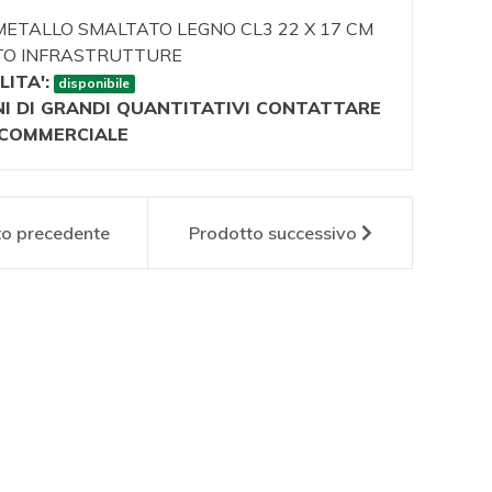
METALLO SMALTATO LEGNO CL3 22 X 17 CM
TO INFRASTRUTTURE
LITA':
disponibile
NI DI GRANDI QUANTITATIVI CONTATTARE
O COMMERCIALE
to
precedente
Prodotto
successivo
1020
EI0001P1173
EI00
T IN
CREST IN
CRE
LLO
METALLO
ME
TATO
SMALTATO
SMA