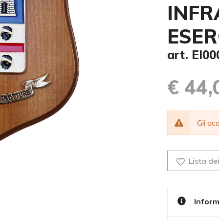
INFR
ESER
art. EI0
€ 44,
Gli a
Lista dei
Inform