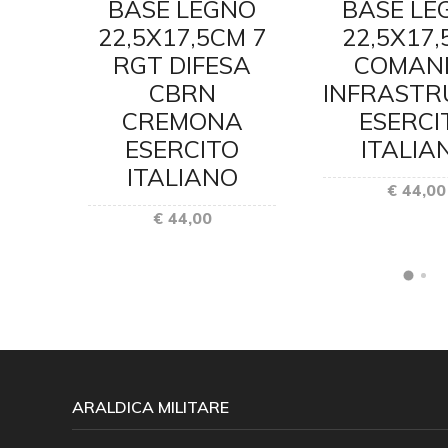
NO
BASE LEGNO
BASE LE
M 4
22,5X17,5CM 7
22,5X17
MAI
RGT DIFESA
COMAN
CBRN
INFRASTR
O
CREMONA
ESERCI
O
ESERCITO
ITALIA
ITALIANO
€ 44,00
€ 44,00
ARALDICA MILITARE