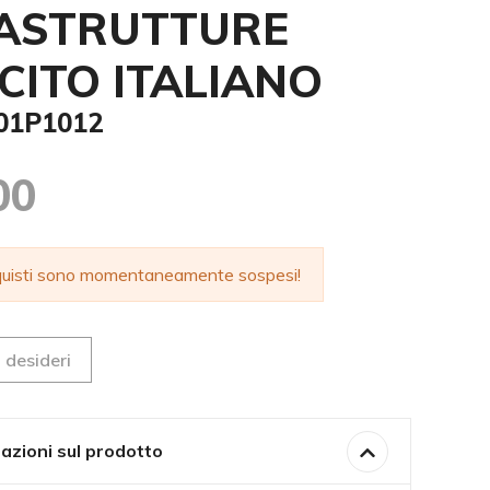
ASTRUTTURE
CITO ITALIANO
001P1012
00
cquisti sono momentaneamente sospesi!
 desideri
azioni sul prodotto