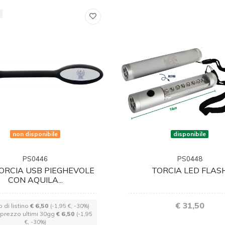
a
non disponibile
disponibile
PS0446
PS0448
ORCIA USB PIEGHEVOLE
TORCIA LED FLAS
CON AQUILA...
€ 31,50
 di listino
€ 6,50
(-1,95 €, -30%)
 prezzo ultimi 30gg
€ 6,50
(-1,95
€, -30%)