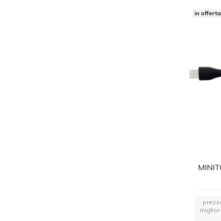
in offert
MINIT
prezzo
miglior