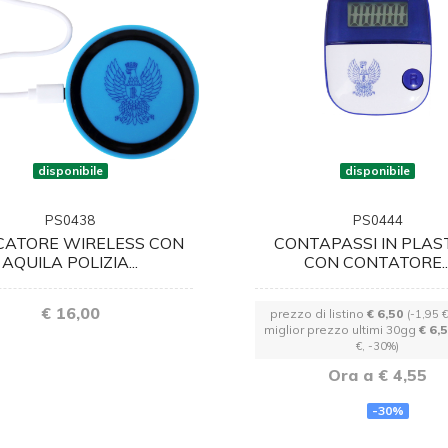
disponibile
disponibile
PS0438
PS0444
CATORE WIRELESS CON
CONTAPASSI IN PLAS
AQUILA POLIZIA...
CON CONTATORE..
€ 16,00
prezzo di listino
€ 6,50
(-1,95 
miglior prezzo ultimi 30gg
€ 6,
€, -30%)
Ora a € 4,55
-30%