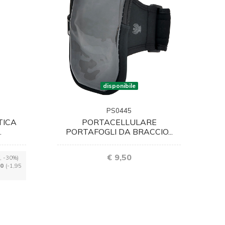
disponibile
PS0445
TICA
PORTACELLULARE
.
PORTAFOGLI DA BRACCIO...
€ 9,50
€, -30%)
50
(-1,95