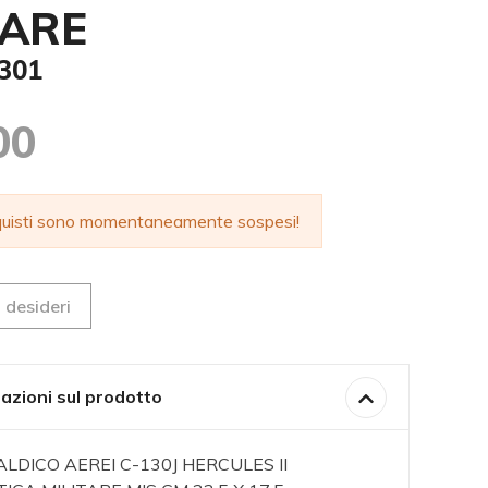
TARE
301
00
cquisti sono momentaneamente sospesi!
 desideri
azioni sul prodotto
LDICO AEREI C-130J HERCULES II