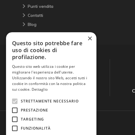
Punti vendita
Contatti
Blog
×
Questo sito potrebbe fare
uso di cookies di
profilazione.
Questo sito web utilizza i cookie per
migliorare l'esperienza dell'utente.
Utilizzando il nostro sito Web, accetti tutti i
cookie in conformità con la nostra politica
sui cookie.
Dettaglio
Guida all'acquisto
C
STRETTAMENTE NECESSARIO
PRESTAZIONE
TARGETING
FUNZIONALITÀ