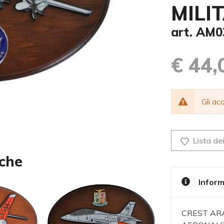
MILI
art. AM0
€ 44,
Gli a
Lista dei
nche
Inform
CREST ARA