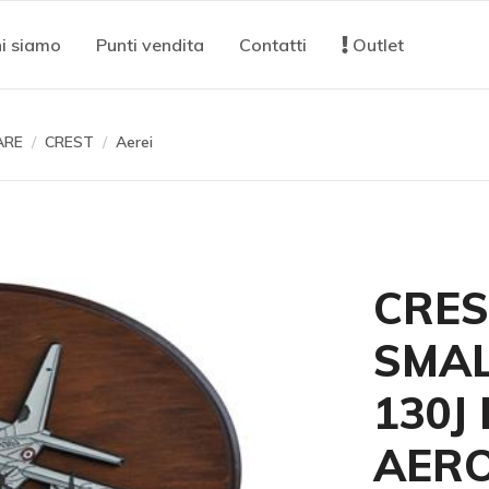
i siamo
Punti vendita
Contatti
Outlet
ARE
CREST
Aerei
CRES
SMAL
130J
AER