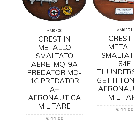
AM0351
AM0300
CREST 
CREST IN
N
METAL
METALLO
O
SMALTAT
SMALTATO
O
84F
AEREI MQ-9A
08M
THUNDER
PREDATOR MQ-
ICA
GETTI TO
1C PREDATOR
E
AERONAU
A+
MILITA
AERONAUTICA
MILITARE
€ 44,00
€ 44,00