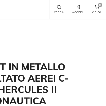
0
CERCA
ACCEDI
€
0,00
T IN METALLO
TATO AEREI C-
 HERCULES II
ONAUTICA