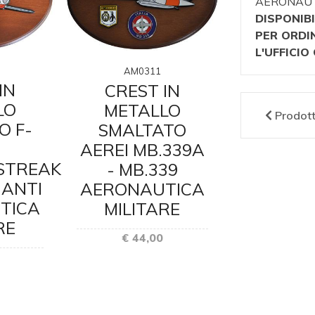
AERONAUTI
DISPONIBI
PER ORDI
L'UFFICI
AM0311
IN
CREST IN
LO
METALLO
Prodot
AM03
O F-
SMALTATO
CRES
AEREI MB.339A
META
STREAK
- MB.339
SMALTA
NANTI
AERONAUTICA
84
TICA
MILITARE
THUNDE
RE
DIAVOLI
€ 44,00
AERONA
MILI
€ 44