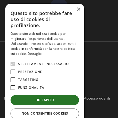
×
Questo sito potrebbe fare
uso di cookies di
profilazione.
Domande frequenti
Questo sito web utilizza i cookie per
migliorare l'esperienza dell'utente.
Utilizzando il nostro sito Web, accetti tutti i
cookie in conformità con la nostra politica
sui cookie.
Dettaglio
STRETTAMENTE NECESSARIO
PRESTAZIONE
TARGETING
FUNZIONALITÀ
Privacy policy
Cookie policy
Note legali
Accesso agenti
HO CAPITO
Accesso tutor
NON CONSENTIRE COOKIES