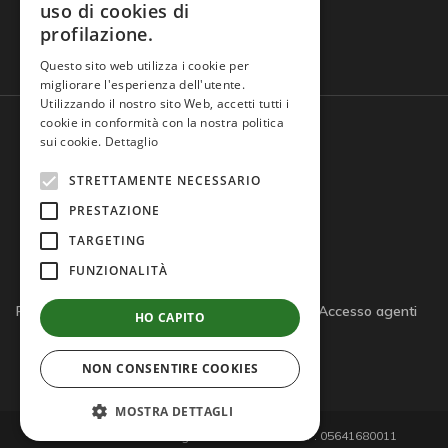
uso di cookies di
profilazione.
Domande frequenti
Questo sito web utilizza i cookie per
migliorare l'esperienza dell'utente.
Utilizzando il nostro sito Web, accetti tutti i
cookie in conformità con la nostra politica
sui cookie.
Dettaglio
STRETTAMENTE NECESSARIO
PRESTAZIONE
TARGETING
FUNZIONALITÀ
Privacy policy
Cookie policy
Note legali
Accesso agenti
HO CAPITO
Accesso tutor
NON CONSENTIRE COOKIES
MOSTRA DETTAGLI
© 2026 Giemme di D'Agostino S.r.l. - P.IVA/C.F. 05641680011