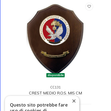
disponibile
CC131
CREST MEDIO R.O.S. MIS CM
15,5X12,5
×
Questo sito potrebbe fare
uso di cookies di
€ 27,00