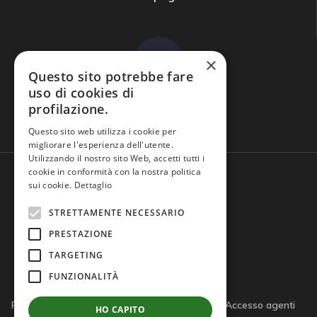
×
Questo sito potrebbe fare
uso di cookies di
profilazione.
Domande frequenti
Questo sito web utilizza i cookie per
migliorare l'esperienza dell'utente.
Utilizzando il nostro sito Web, accetti tutti i
cookie in conformità con la nostra politica
sui cookie.
Dettaglio
STRETTAMENTE NECESSARIO
PRESTAZIONE
TARGETING
FUNZIONALITÀ
Privacy policy
Cookie policy
Note legali
Accesso agenti
HO CAPITO