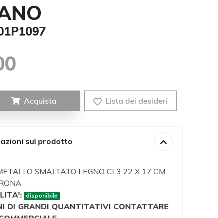
IANO
001P1097
00
Acquista
Lista dei desideri
azioni sul prodotto
METALLO SMALTATO LEGNO CL3 22 X 17 CM
ERONA
LITA':
disponibile
NI DI GRANDI QUANTITATIVI CONTATTARE