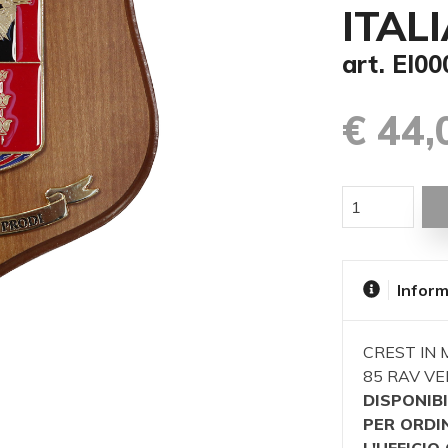
ITAL
art. EI0
€ 44,
Inform
CREST IN 
85 RAV V
DISPONIBI
PER ORDI