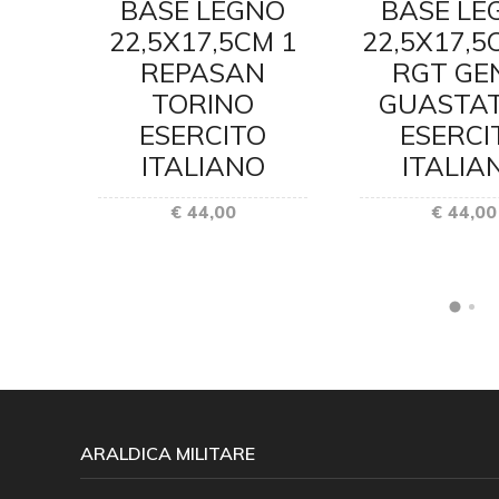
BASE LEGNO
NO
BASE LE
22,5X17,5CM 1
CM
22,5X17,5
REPASAN
ICO
RGT GE
TORINO
CITO
GUASTAT
ESERCITO
O
ESERCI
ITALIANO
ITALIA
€ 44,00
€ 44,00
ARALDICA MILITARE