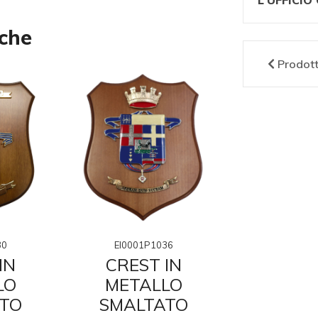
L'UFFICI
nche
Prodot
EI0001P1036
EI0001P
30
CREST IN
CRES
IN
METALLO
META
LO
SMALTATO
SMAL
TO