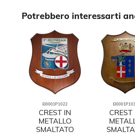
Potrebbero interessarti a
EI0001P1022
EI0001P10
CREST IN
N
CREST 
METALLO
O
METAL
SMALTATO
O
SMALTA