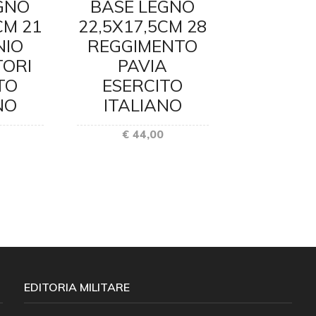
BASE LEGNO
BASE 
GNO
22,5X17,5CM 28
22,5X17
CM 21
REGGIMENTO
REGGI
NIO
PAVIA
ALP
ORI
ESERCITO
ESER
TO
ITALIANO
ITAL
NO
€ 44,00
€ 44
EDITORIA MILITARE