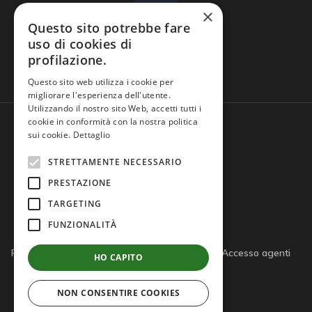
×
Questo sito potrebbe fare
uso di cookies di
profilazione.
Domande frequenti
Questo sito web utilizza i cookie per
migliorare l'esperienza dell'utente.
Utilizzando il nostro sito Web, accetti tutti i
cookie in conformità con la nostra politica
sui cookie.
Dettaglio
STRETTAMENTE NECESSARIO
PRESTAZIONE
TARGETING
FUNZIONALITÀ
Privacy policy
Cookie policy
Note legali
Accesso agenti
HO CAPITO
Accesso tutor
NON CONSENTIRE COOKIES