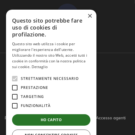
×
Questo sito potrebbe fare
uso di cookies di
profilazione.
Domande frequenti
Questo sito web utilizza i cookie per
migliorare l'esperienza dell'utente.
Utilizzando il nostro sito Web, accetti tutti i
cookie in conformità con la nostra politica
sui cookie.
Dettaglio
STRETTAMENTE NECESSARIO
PRESTAZIONE
TARGETING
FUNZIONALITÀ
Privacy policy
Cookie policy
Note legali
Accesso agenti
HO CAPITO
Accesso tutor