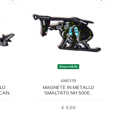
disponibile
AM0339
LO
MAGNETE IN METALLO
AN...
SMALTATO NH 500E...
€ 6,50