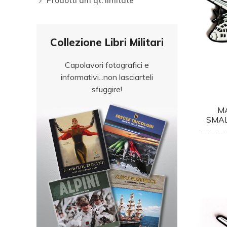
Prodotti am qt. limitate
Collezione Libri Militari
Capolavori fotografici e
informativi...non lasciarteli
sfuggire!
M
SMAL