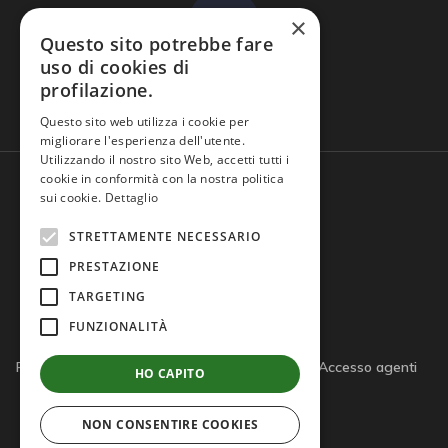
×
Questo sito potrebbe fare
uso di cookies di
profilazione.
Domande frequenti
Questo sito web utilizza i cookie per
migliorare l'esperienza dell'utente.
Utilizzando il nostro sito Web, accetti tutti i
cookie in conformità con la nostra politica
sui cookie.
Dettaglio
STRETTAMENTE NECESSARIO
PRESTAZIONE
TARGETING
FUNZIONALITÀ
Privacy policy
Cookie policy
Note legali
Accesso agenti
HO CAPITO
Accesso tutor
NON CONSENTIRE COOKIES