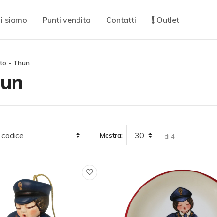
i siamo
Punti vendita
Contatti
Outlet
ato - Thun
hun
Mostra:
di 4