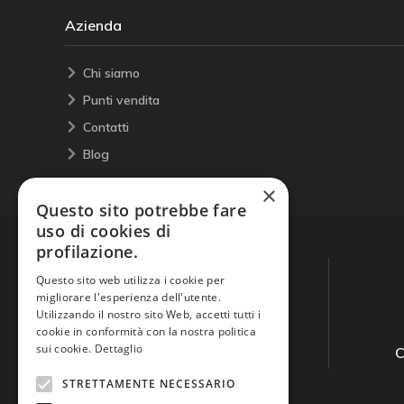
Azienda
Chi siamo
Punti vendita
Contatti
Blog
×
Questo sito potrebbe fare
uso di cookies di
profilazione.
Questo sito web utilizza i cookie per
migliorare l'esperienza dell'utente.
Utilizzando il nostro sito Web, accetti tutti i
cookie in conformità con la nostra politica
sui cookie.
Dettaglio
Guida all'acquisto
C
STRETTAMENTE NECESSARIO