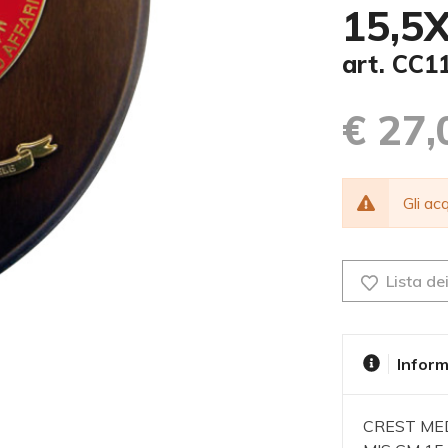
15,5
art. CC1
€ 27,
Gli a
Lista dei
Inform
CREST MED