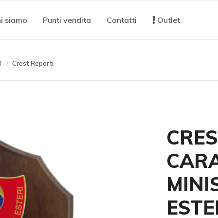
i siamo
Punti vendita
Contatti
Outlet
T
Crest Reparti
CRES
CARA
MINI
ESTE