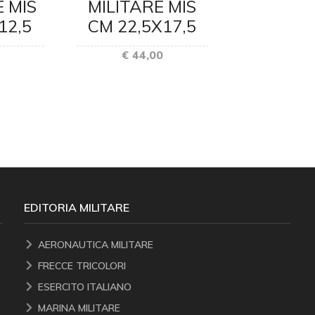
 MIS
MILITARE MIS
E SANIT
12,5
CM 22,5X17,5
CM 15,
€ 44,00
€ 27
EDITORIA MILITARE
AERONAUTICA MILITARE
FRECCE TRICOLORI
ESERCITO ITALIANO
MARINA MILITARE