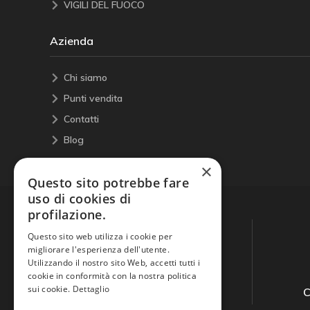
VIGILI DEL FUOCO
Azienda
Chi siamo
Punti vendita
Contatti
Blog
×
Questo sito potrebbe fare
uso di cookies di
profilazione.
Questo sito web utilizza i cookie per
migliorare l'esperienza dell'utente.
Utilizzando il nostro sito Web, accetti tutti i
cookie in conformità con la nostra politica
sui cookie.
Dettaglio
Guida all'acquisto
C