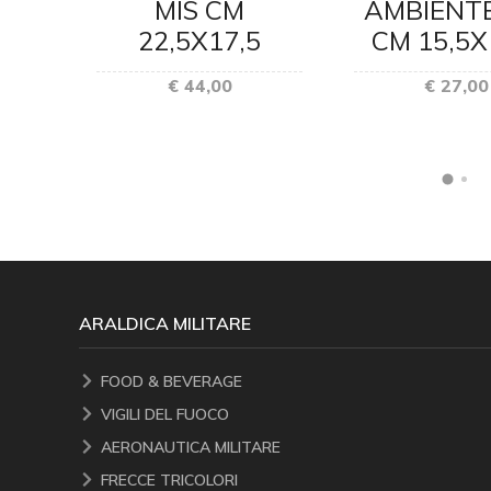
S CM
MIS CM
AMBIENTE
5
22,5X17,5
CM 15,5X
€ 44,00
€ 27,00
ARALDICA MILITARE
FOOD & BEVERAGE
VIGILI DEL FUOCO
AERONAUTICA MILITARE
FRECCE TRICOLORI