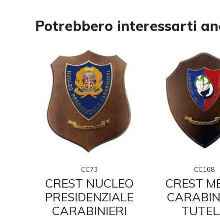
Potrebbero interessarti a
CC73
CC108
IO
CREST NUCLEO
CREST M
RI
PRESIDENZIALE
CARABIN
O
CARABINIERI
TUTEL