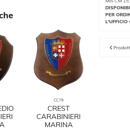
MIS CM 15
DISPONIBI
nche
PER ORDI
L'UFFICI
Prodot
CC79
CC1
EDIO
CREST
CREST 
IERI
CARABINIERI
CARABI
A
MARINA
ANTISOF