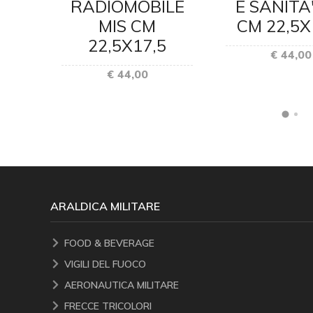
S CM
RADIOMOBILE
E SANITA'
5
MIS CM
CM 22,5X
22,5X17,5
€ 44,00
€ 44,00
ARALDICA MILITARE
FOOD & BEVERAGE
VIGILI DEL FUOCO
AERONAUTICA MILITARE
FRECCE TRICOLORI