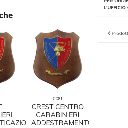
PER ORDI
L'UFFICI
nche
Prodot
CC81
CC1
T
CREST CENTRO
CREST 
IERI
CARABINIERI
CARABI
TICAZIONE
ADDESTRAMENTO
TUT