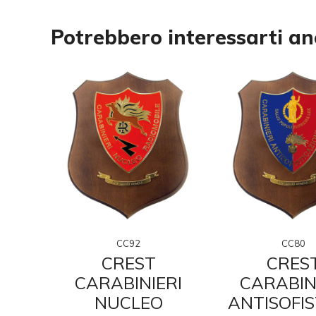
Potrebbero interessarti a
CC92
CC80
CREST
CRES
RI
CARABINIERI
CARABIN
NUCLEO
ANTISOFIS