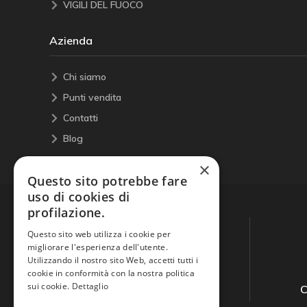
VIGILI DEL FUOCO
Azienda
Chi siamo
Punti vendita
Contatti
Blog
×
Questo sito potrebbe fare
uso di cookies di
profilazione.
Questo sito web utilizza i cookie per
migliorare l'esperienza dell'utente.
Utilizzando il nostro sito Web, accetti tutti i
cookie in conformità con la nostra politica
sui cookie.
Dettaglio
Guida all'acquisto
C