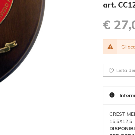
art. CC1
€ 27,
Gli a
Lista dei
Inform
CREST MED
15,5X12,5
DISPONIBI