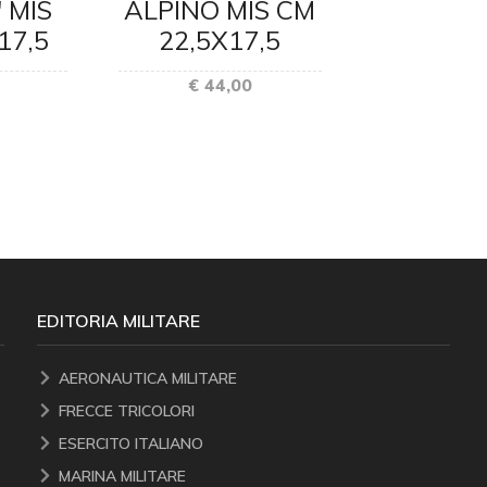
 MIS
ALPINO MIS CM
PATRI
17,5
22,5X17,5
ARTISTI
CM 15,
€ 44,00
€ 27
EDITORIA MILITARE
AERONAUTICA MILITARE
FRECCE TRICOLORI
ESERCITO ITALIANO
MARINA MILITARE