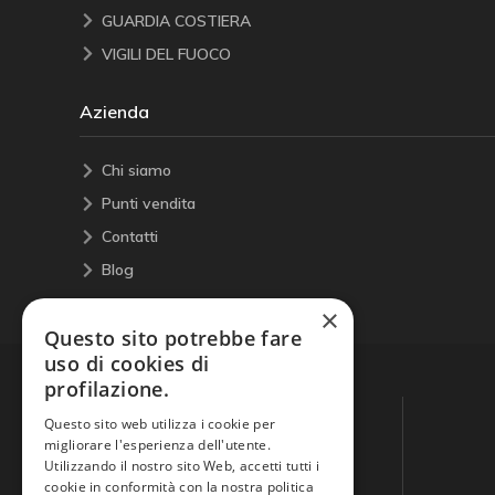
GUARDIA COSTIERA
VIGILI DEL FUOCO
Azienda
Chi siamo
Punti vendita
Contatti
Blog
×
Questo sito potrebbe fare
uso di cookies di
profilazione.
Questo sito web utilizza i cookie per
migliorare l'esperienza dell'utente.
Utilizzando il nostro sito Web, accetti tutti i
cookie in conformità con la nostra politica