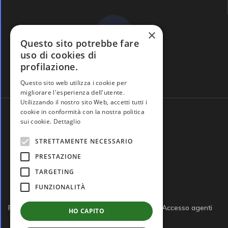
×
Questo sito potrebbe fare
uso di cookies di
profilazione.
Domande frequenti
Questo sito web utilizza i cookie per
migliorare l'esperienza dell'utente.
Utilizzando il nostro sito Web, accetti tutti i
cookie in conformità con la nostra politica
sui cookie.
Dettaglio
STRETTAMENTE NECESSARIO
PRESTAZIONE
TARGETING
FUNZIONALITÀ
Privacy policy
Cookie policy
Note legali
Accesso agenti
HO CAPITO
Accesso tutor